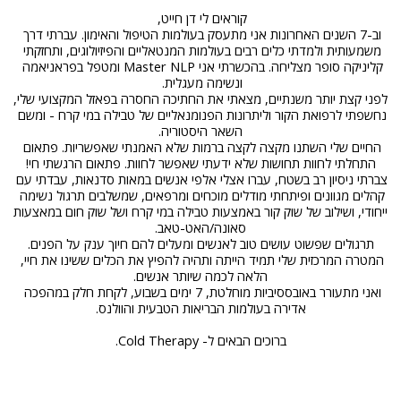
קוראים לי דן חייט, 
וב-7 השנים האחרונות אני מתעסק בעולמות הטיפול והאימון. עברתי דרך 
משמעותית ולמדתי כלים רבים בעולמות המנטאליים והפיזיולוגים, ותחזקתי 
קליניקה סופר מצליחה. בהכשרתי אני Master NLP ומטפל בפראניאמה 
ונשימה מעגלית. 
לפני קצת יותר משנתיים, מצאתי את החתיכה החסרה בפאזל המקצועי שלי, 
נחשפתי לרפואת הקור וליתרונות הפנומנאליים של טבילה במי קרח - ומשם 
השאר היסטוריה.
החיים שלי השתנו מקצה לקצה ברמות שלא האמנתי שאפשריות. פתאום 
התחלתי לחוות תחושות שלא ידעתי שאפשר לחוות. פתאום הרגשתי חי!
צברתי ניסיון רב בשטח, עברו אצלי אלפי אנשים במאות סדנאות, עבדתי עם 
קהלים מגוונים ופיתחתי מודלים מוכחים ומרפאים, שמשלבים תרגול נשימה 
ייחודי, ושילוב של שוק קור באמצעות טבילה במי קרח ושל שוק חום במאצעות 
סאונה/האט-טאב.
תרגולים שפשוט עושים טוב לאנשים ומעלים להם חיוך ענק על הפנים.
המטרה המרכזית שלי תמיד הייתה ותהיה להפיץ את הכלים ששינו את חיי, 
הלאה לכמה שיותר אנשים.
ואני ​מתעורר באובססיביות מוחלטת, 7 ימים בשבוע, לקחת חלק במהפכה ​
אדירה בעולמות הבריאות הטבעית והוולנס.
​ברוכים הבאים ל- Cold Therapy.