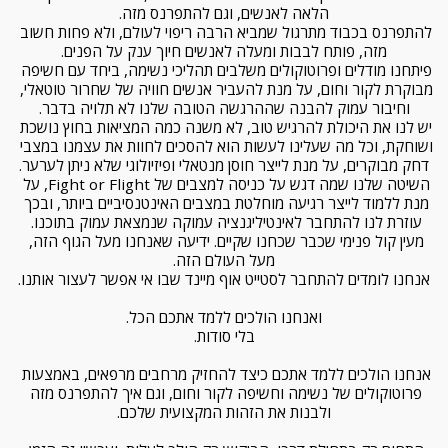
הלאה לאנשים, וגם להתפרנס מזה.
להתפרנס בכבוד מתרגול שמביא הרבה ריפוי לעולם, ולא פחות חשוב 
מזה, פותח לבבות ומעלה לאנשים חיוך ענק על הפנים.
פיתחנו מודלים ופרוטוקולים משלבים תהליכי נשימה, ביחד עם חשיפה 
מבוקרת לקור וחום, על מנת להעביר אנשים חוויה של שחרור טוטאלי, 
וחיבור עמוק להבנה שההרגשה הטובה שלנו לא תלויה בדבר.
יש לנו את היכולת להרגיש טוב, לא משנה כמה המציאות בחוץ נושכת 
ושוחקת, וכל מה שעלינו לעשות הוא להסכים לחוות את עצמנו במצבי 
דחק מבוקרים, על מנת לייצר חוסן מנטאלי ופיזיולוגי שלא ניתן לערער.
השיטה שלנו שמה דגש על כניסה למצבים של Fight or Flight, על 
מנת ללמוד לייצר רגיעה מוחלטת במצבים האינטנסיביים ביותר, ובכך 
עוזרת לנו להתחבר לאינטיליגנציה עמוקה שנמצאת עמוק בתוכנו. 
מעין קול פנימי שכבר שכחנו שקיים. ידיעה שאנחנו מעל הגוף הזה, 
מעל העולם הזה.
אנחנו לומדים להתחבר לסטייט אוף מיינד שבו אי אפשר לעצור אותנו.
ואנחנו הולכים ללמד אתכם הכל.
בלי סודות.
אנחנו הולכים ללמד אתכם כיצד להחזיק מרחבים מרפאים, באמצעות 
פרוטוקולים של נשימה וחשיפה לקור וחום, וגם איך להתפרנס מזה 
ולבנות את הזהות המקצועית שלכם.